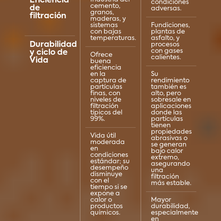
Eficiencia
condiciones
cemento,
de
adversas.
granos,
filtración
maderas, y
sistemas
Fundiciones,
con bajas
plantas de
temperaturas.
asfalto, y
Durabilidad
procesos
con gases
y ciclo de
Ofrece
calientes.
Vida
buena
eficiencia
en la
Su
captura de
rendimiento
partículas
también es
finas, con
alto, pero
niveles de
sobresale en
filtración
aplicaciones
típicos del
donde las
99%.
partículas
tienen
propiedades
Vida útil
abrasivas o
moderada
se generan
en
bajo calor
condiciones
extremo,
estándar; su
asegurando
desempeño
una
disminuye
filtración
con el
más estable.
tiempo si se
expone a
calor o
Mayor
productos
durabilidad,
químicos.
especialmente
en