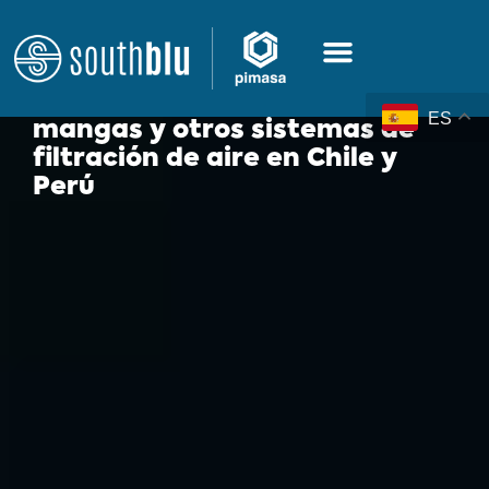
Disminuye el polvo y los riesgos operacionales con
equipos de colección y filtración
Colector de polvo, filtro de
ES
mangas y otros sistemas de
Equipos de
filtración de aire en Chile y
Perú
colección y
filtración