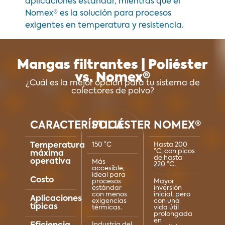
aplicaciones estándar, mientras que el
Nomex® es la solución para procesos
exigentes en temperatura y resistencia.
Mangas filtrantes | Poliéster
vs. Nomex®
¿Cuál es la mejor opción para tu sistema de
colectores de polvo?
CARACTERÍSTICA
POLIÉSTER
NOMEX®
Temperatura
150 °C
Hasta 200
°C, con picos
máxima
de hasta
operativa
Más
220 °C.
accesible,
ideal para
Costo
procesos
Mayor
estándar
inversión
con menos
inicial, pero
Aplicaciones
exigencias
con una
típicas
térmicas.
vida útil
prolongada
en
Industria del